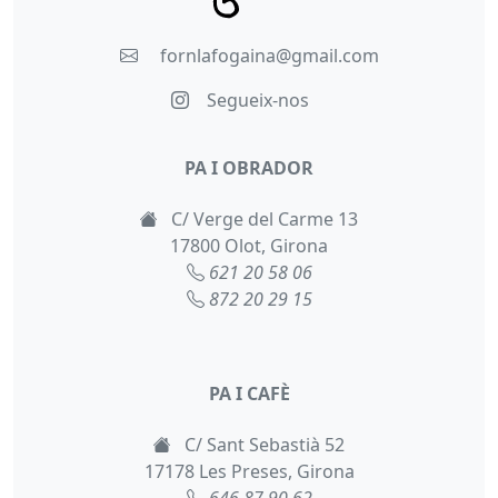
fornlafogaina@gmail.com
Segueix-nos
PA I OBRADOR
C/ Verge del Carme 13
17800 Olot, Girona
621 20 58 06
872 20 29 15
PA I CAFÈ
C/ Sant Sebastià 52
17178 Les Preses, Girona